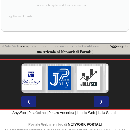
www.holidayfarm.it Piazza armerina
Tag Network Portali
il Sito Web
www.piazza-armerina.it
è membro di NetworkPortali.it | [
Aggiungi la
tua Azienda al Network di Portali
]
❮
❯
AnyWeb
|
Pisa
Online |
Piazza Armerina
|
Hotels Web
|
Italia Search
Portale Web membro di
NETWORK PORTALI