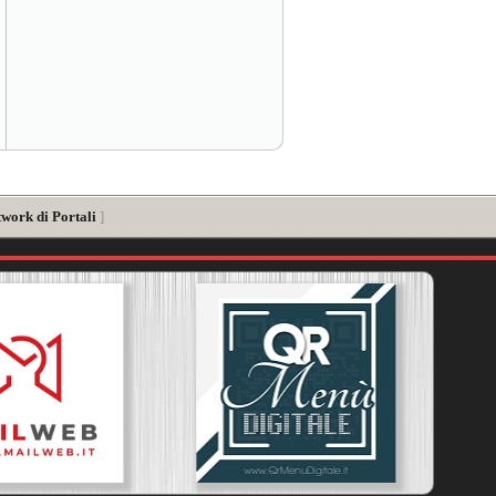
twork di Portali
]