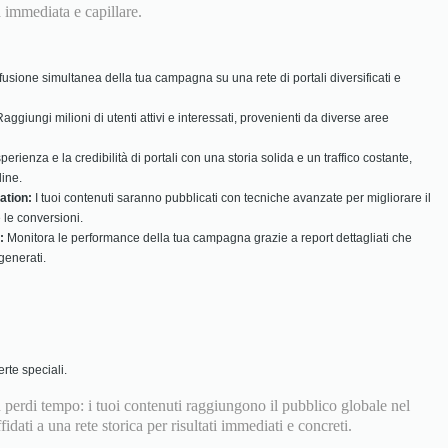
 immediata e capillare.
fusione simultanea della tua campagna su una rete di portali diversificati e
aggiungi milioni di utenti attivi e interessati, provenienti da diverse aree
sperienza e la credibilità di portali con una storia solida e un traffico costante,
line.
ation:
I tuoi contenuti saranno pubblicati con tecniche avanzate per migliorare il
le conversioni.
:
Monitora le performance della tua campagna grazie a report dettagliati che
generati.
erte speciali.
n perdi tempo: i tuoi contenuti raggiungono il pubblico globale nel
dati a una rete storica per risultati immediati e concreti.