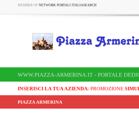
MEMBER OF
NETWORK PORTALI ITALIASEARCH
WWW.PIAZZA-ARMERINA.IT - PORTALE DEDI
INSERISCI LA TUA AZIENDA
: PROMOZIONE
SIMU
PIAZZA ARMERINA