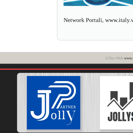
Network Portali, www.italy.v
il Sito Web
www.p