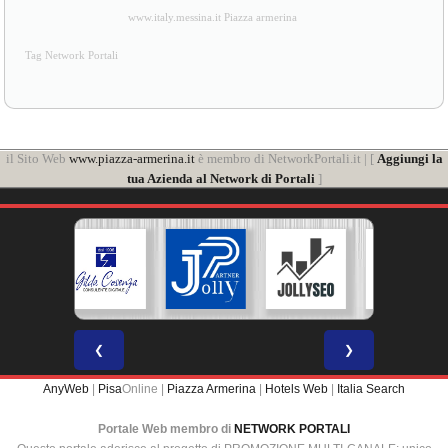
[
Privacy
]
www.italy.messina.it Piazza armerina
Tag Network Portali
il Sito Web
www.piazza-armerina.it
è membro di NetworkPortali.it | [
Aggiungi la
tua Azienda al Network di Portali
]