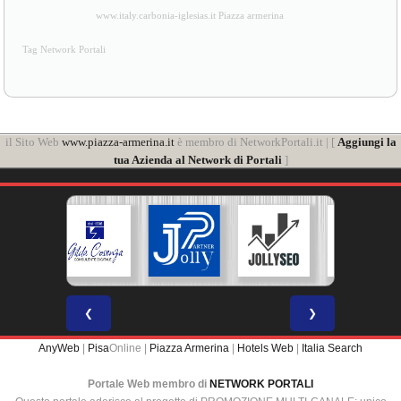
www.italy.carbonia-iglesias.it Piazza armerina
Tag Network Portali
il Sito Web
www.piazza-armerina.it
è membro di NetworkPortali.it | [
Aggiungi la
tua Azienda al Network di Portali
]
❮
❯
AnyWeb
|
Pisa
Online |
Piazza Armerina
|
Hotels Web
|
Italia Search
Portale Web membro di
NETWORK PORTALI