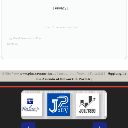
[
Privacy
]
Hotel Novecento Pisa Pisa
Tag Hotel Novecento Pisa
ricettiva
il Sito Web
www.piazza-armerina.it
è membro di NetworkPortali.it | [
Aggiungi la
tua Azienda al Network di Portali
]