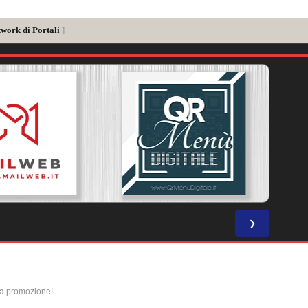
twork di Portali
]
❯
la promozione!