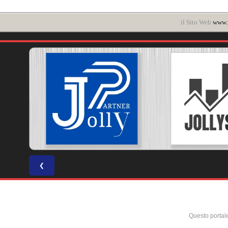
il Sito Web
www.p
❮
Questo portal