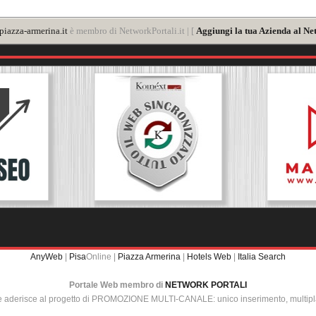
iazza-armerina.it
è membro di NetworkPortali.it | [
Aggiungi la tua Azienda al Ne
AnyWeb
|
Pisa
Online |
Piazza Armerina
|
Hotels Web
|
Italia Search
Portale Web membro di
NETWORK PORTALI
e aderisce al progetto di PROMOZIONE MULTI-CANALE: unico inserimento, multip