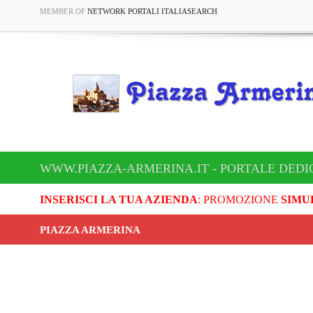
MEMBER OF
NETWORK PORTALI ITALIASEARCH
WWW.PIAZZA-ARMERINA.IT - PORTALE DEDI
INSERISCI LA TUA AZIENDA
: PROMOZIONE
SIMU
PIAZZA ARMERINA