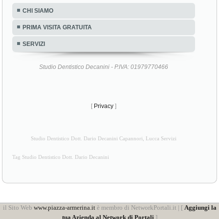
CHI SIAMO
PRIMA VISITA GRATUITA
SERVIZI
Studio Dentistico Decanini - P.IVA: 01979770466
[
Privacy
]
Studio Dentistico Dott. Dario Decanini Capannori, Lucca Servizi
Tag Studio Dentistico Dott. Dario Decanini
il Sito Web
www.piazza-armerina.it
è membro di NetworkPortali.it | [
Aggiungi la
tua Azienda al Network di Portali
]