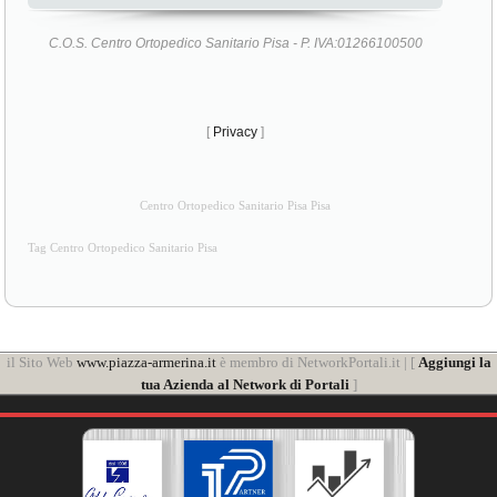
C.O.S. Centro Ortopedico Sanitario Pisa - P. IVA:01266100500
[
Privacy
]
Centro Ortopedico Sanitario Pisa Pisa
Tag Centro Ortopedico Sanitario Pisa
il Sito Web
www.piazza-armerina.it
è membro di NetworkPortali.it | [
Aggiungi la
tua Azienda al Network di Portali
]