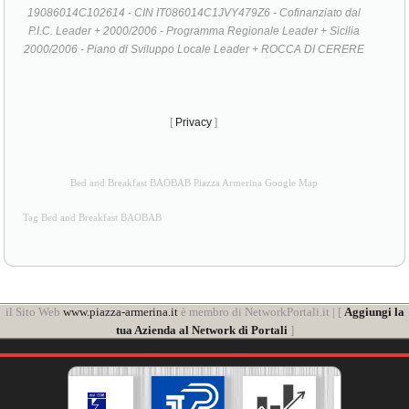
19086014C102614 - CIN IT086014C1JVY479Z6 - Cofinanziato dal
P.I.C. Leader + 2000/2006 - Programma Regionale Leader + Sicilia
2000/2006 - Piano di Sviluppo Locale Leader + ROCCA DI CERERE
[
Privacy
]
Bed and Breakfast BAOBAB Piazza Armerina Google Map
Tag Bed and Breakfast BAOBAB
il Sito Web
www.piazza-armerina.it
è membro di NetworkPortali.it | [
Aggiungi la
tua Azienda al Network di Portali
]