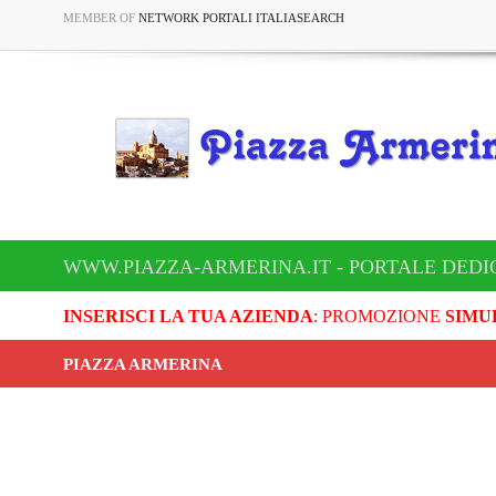
MEMBER OF
NETWORK PORTALI ITALIASEARCH
WWW.PIAZZA-ARMERINA.IT - PORTALE DEDI
INSERISCI LA TUA AZIENDA
: PROMOZIONE
SIMU
PIAZZA ARMERINA