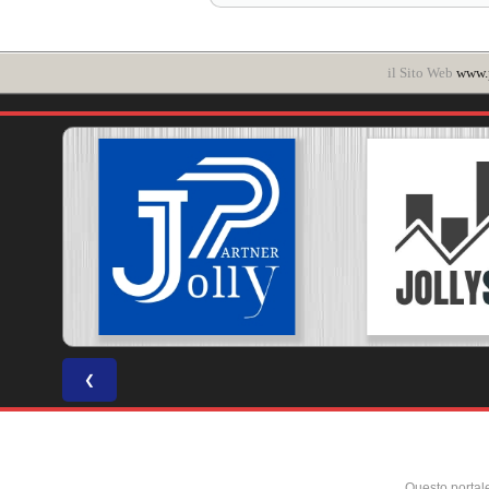
il Sito Web
www.p
❮
Questo portal