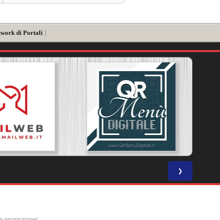
twork di Portali
]
❯
la promozione!