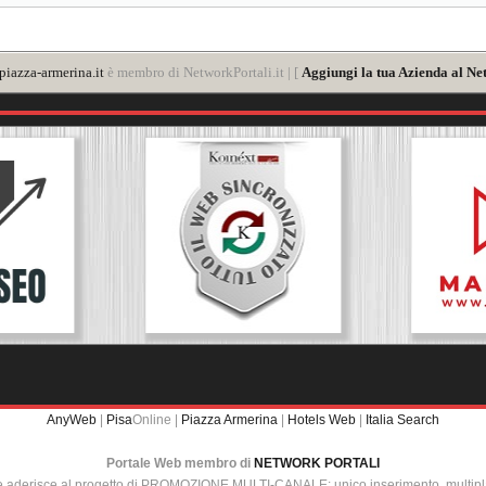
iazza-armerina.it
è membro di NetworkPortali.it | [
Aggiungi la tua Azienda al Ne
AnyWeb
|
Pisa
Online |
Piazza Armerina
|
Hotels Web
|
Italia Search
Portale Web membro di
NETWORK PORTALI
e aderisce al progetto di PROMOZIONE MULTI-CANALE: unico inserimento, multip