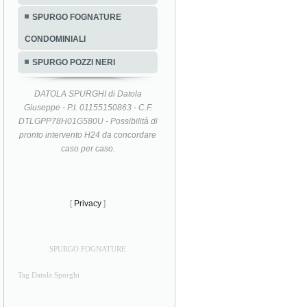
SPURGO FOGNATURE
CONDOMINIALI
SPURGO POZZI NERI
DATOLA SPURGHI di Datola
Giuseppe - P.I. 01155150863 - C.F.
DTLGPP78H01G580U - Possibilità di
pronto intervento H24 da concordare
caso per caso.
[
Privacy
]
SPURGO FOGNATURE
Tag Datola Spurghi