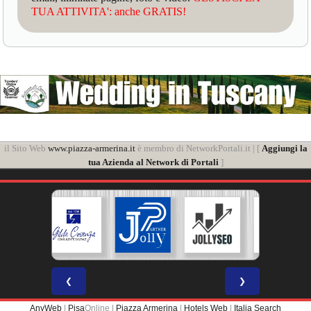
TUA ATTIVITA': anche GRATIS!
il Sito Web
www.piazza-armerina.it
è membro di NetworkPortali.it | [
Aggiungi la
tua Azienda al Network di Portali
]
❮
❯
AnyWeb
|
Pisa
Online |
Piazza Armerina
|
Hotels Web
|
Italia Search