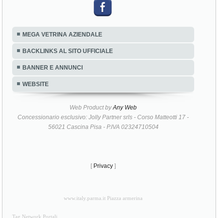
MEGA VETRINA AZIENDALE
BACKLINKS AL SITO UFFICIALE
BANNER E ANNUNCI
WEBSITE
Web Product by
Any Web
Concessionario esclusivo: Jolly Partner srls - Corso Matteotti 17 -
56021 Cascina Pisa - P.IVA 02324710504
[
Privacy
]
www.italy.parma.it Piazza armerina
Tag Network Portali