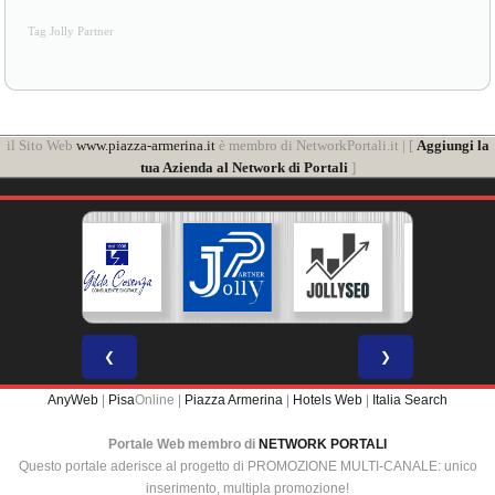
Tag Jolly Partner
il Sito Web
www.piazza-armerina.it
è membro di NetworkPortali.it | [
Aggiungi la
tua Azienda al Network di Portali
]
❮
❯
AnyWeb
|
Pisa
Online |
Piazza Armerina
|
Hotels Web
|
Italia Search
Portale Web membro di
NETWORK PORTALI
Questo portale aderisce al progetto di PROMOZIONE MULTI-CANALE: unico
inserimento, multipla promozione!