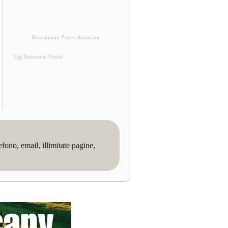
Ricevimenti Piazza Armerina
Tag Ristorante Pepito
no, email, illimitate pagine,