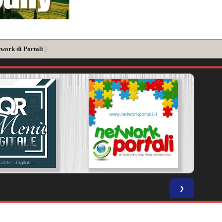
twork di Portali
]
❯