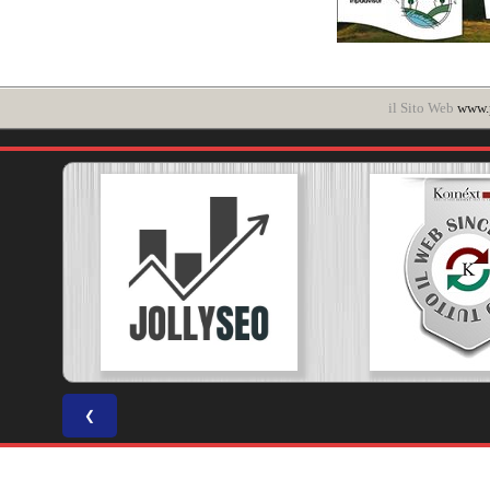
il Sito Web
www.p
❮