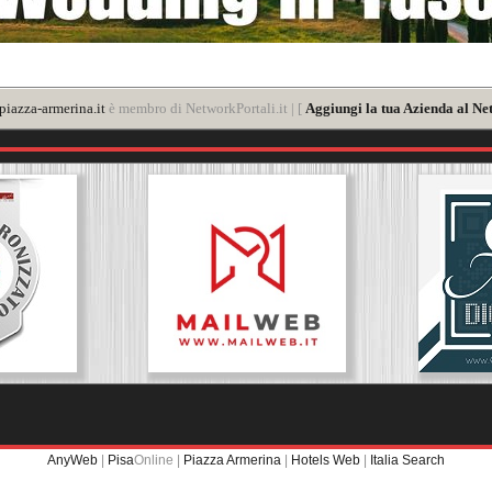
iazza-armerina.it
è membro di NetworkPortali.it | [
Aggiungi la tua Azienda al Ne
AnyWeb
|
Pisa
Online |
Piazza Armerina
|
Hotels Web
|
Italia Search