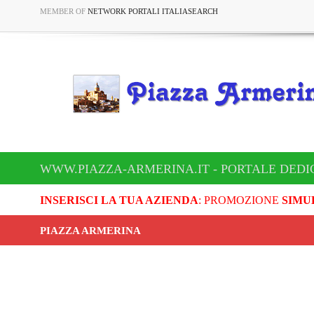
MEMBER OF
NETWORK PORTALI ITALIASEARCH
WWW.PIAZZA-ARMERINA.IT - PORTALE DEDI
INSERISCI LA TUA AZIENDA
: PROMOZIONE
SIMU
PIAZZA ARMERINA