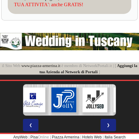
TUA ATTIVITA': anche GRATIS!
il Sito Web
www.piazza-armerina.it
è membro di NetworkPortali.it | [
Aggiungi la
tua Azienda al Network di Portali
]
❮
❯
AnyWeb
|
Pisa
Online |
Piazza Armerina
|
Hotels Web
|
Italia Search