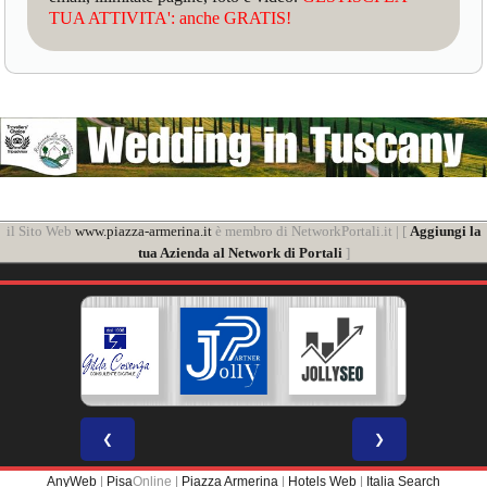
TUA ATTIVITA': anche GRATIS!
il Sito Web
www.piazza-armerina.it
è membro di NetworkPortali.it | [
Aggiungi la
tua Azienda al Network di Portali
]
❮
❯
AnyWeb
|
Pisa
Online |
Piazza Armerina
|
Hotels Web
|
Italia Search