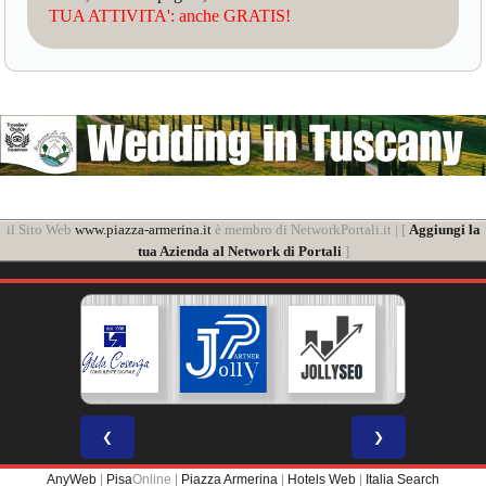
TUA ATTIVITA': anche GRATIS!
il Sito Web
www.piazza-armerina.it
è membro di NetworkPortali.it | [
Aggiungi la
tua Azienda al Network di Portali
]
❮
❯
AnyWeb
|
Pisa
Online |
Piazza Armerina
|
Hotels Web
|
Italia Search