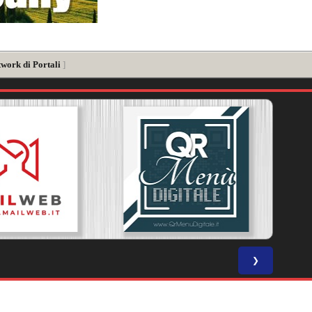
twork di Portali
]
❯