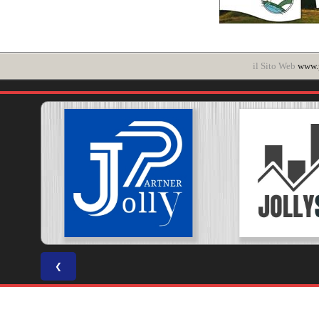
il Sito Web
www.p
❮