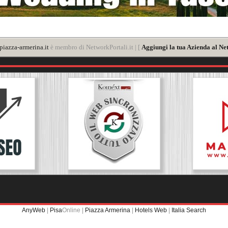
iazza-armerina.it
è membro di NetworkPortali.it | [
Aggiungi la tua Azienda al Ne
AnyWeb
|
Pisa
Online |
Piazza Armerina
|
Hotels Web
|
Italia Search