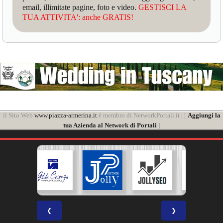
email, illimitate pagine, foto e video.
GESTISCI LA
TUA ATTIVITA': anche GRATIS!
il Sito Web
www.piazza-armerina.it
è membro di NetworkPortali.it | [
Aggiungi la
tua Azienda al Network di Portali
]
❮
❯