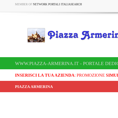
MEMBER OF
NETWORK PORTALI ITALIASEARCH
WWW.PIAZZA-ARMERINA.IT - PORTALE DEDI
INSERISCI LA TUA AZIENDA
: PROMOZIONE
SIMU
PIAZZA ARMERINA