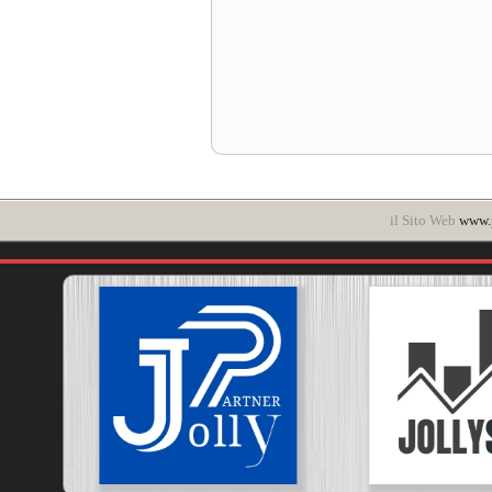
il Sito Web
www.p