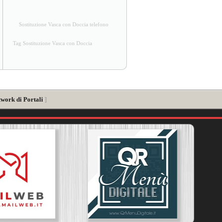
Sostituzione Vasca con Doccia telefono
Tag Sostituzione Vasca con Doccia
twork di Portali
]