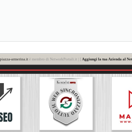
iazza-armerina.it
è membro di NetworkPortali.it | [
Aggiungi la tua Azienda al Ne