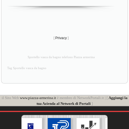
[
Privacy
]
Sportello vasca da bagno telefono Piazza armerina
Tag Sportello vasca da bagno
il Sito Web
www.piazza-armerina.it
è membro di NetworkPortali.it | [
Aggiungi la
tua Azienda al Network di Portali
]