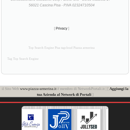
56021 Cascina Pisa - P.IVA 02324710504
[
Privacy
]
Top Search Engine Pisa tagcloud Piazza armerina
Tag Top Search Engine
il Sito Web
www.piazza-armerina.it
è membro di NetworkPortali.it | [
Aggiungi la
tua Azienda al Network di Portali
]