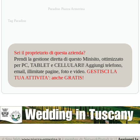
Paradiso Piazza Armerina
Tag Paradiso
Sei il proprietario di questa azienda?
Prendi la gestione diretta di questo Minisito, ottimizzato
per PC, TABLET e CELLULARI! Aggiungi telefono,
email, illimitate pagine, foto e video.
GESTISCI LA
TUA ATTIVITA': anche GRATIS!
il Sito Web
www.piazza-armerina.it
è membro di NetworkPortali.it | [
Aggiungi la