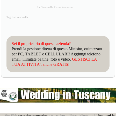
La Coccinella Piazza Armerina
Tag La Coccinella
Sei il proprietario di questa azienda?
Prendi la gestione diretta di questo Minisito, ottimizzato
per PC, TABLET e CELLULARI! Aggiungi telefono,
email, illimitate pagine, foto e video.
GESTISCI LA
TUA ATTIVITA': anche GRATIS!
il Sito Web
www.piazza-armerina.it
è membro di NetworkPortali.it | [
Aggiungi la