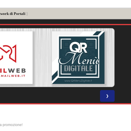
twork di Portali
]
❯
la promozione!