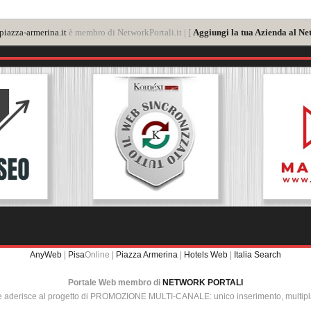
iazza-armerina.it
è membro di NetworkPortali.it | [
Aggiungi la tua Azienda al Ne
AnyWeb
|
Pisa
Online |
Piazza Armerina
|
Hotels Web
|
Italia Search
Portale Web membro di
NETWORK PORTALI
e aderisce al progetto di PROMOZIONE MULTI-CANALE: unico inserimento, multip