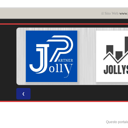
il Sito Web
www.p
❮
Questo portal