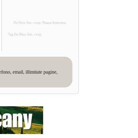
Da Nino Soc. coop. Piazza Armerina
Tag Da Nino Soc. coop.
no, email, illimitate pagine,