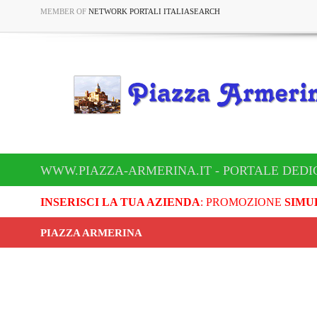
MEMBER OF
NETWORK PORTALI ITALIASEARCH
WWW.PIAZZA-ARMERINA.IT - PORTALE DEDI
INSERISCI LA TUA AZIENDA
: PROMOZIONE
SIMU
PIAZZA ARMERINA