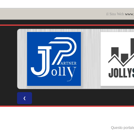
il Sito Web
www.p
❮
Questo portal