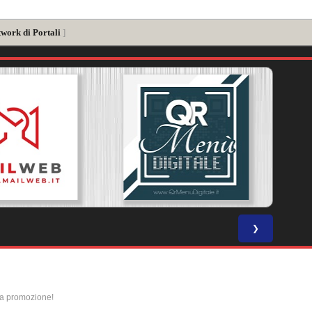
twork di Portali
]
❯
la promozione!