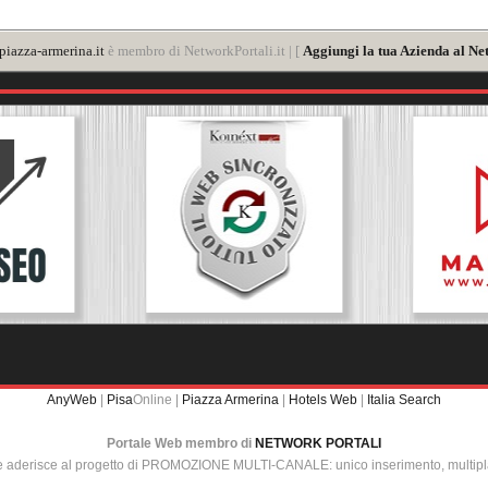
iazza-armerina.it
è membro di NetworkPortali.it | [
Aggiungi la tua Azienda al Ne
AnyWeb
|
Pisa
Online |
Piazza Armerina
|
Hotels Web
|
Italia Search
Portale Web membro di
NETWORK PORTALI
e aderisce al progetto di PROMOZIONE MULTI-CANALE: unico inserimento, multip