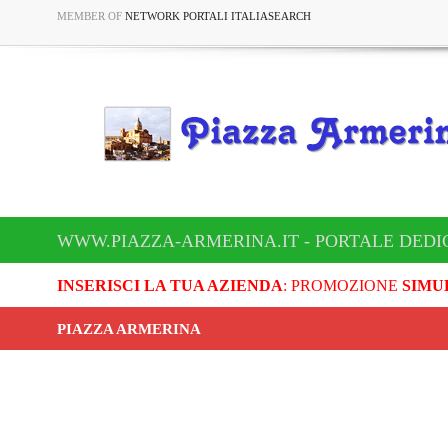
MEMBER OF
NETWORK PORTALI ITALIASEARCH
WWW.PIAZZA-ARMERINA.IT - PORTALE DEDI
INSERISCI LA TUA AZIENDA
: PROMOZIONE
SIMU
PIAZZA ARMERINA