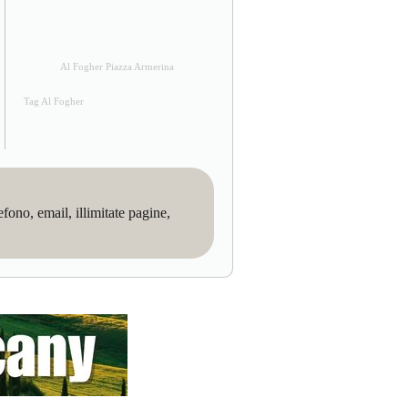
Al Fogher Piazza Armerina
Tag Al Fogher
no, email, illimitate pagine,