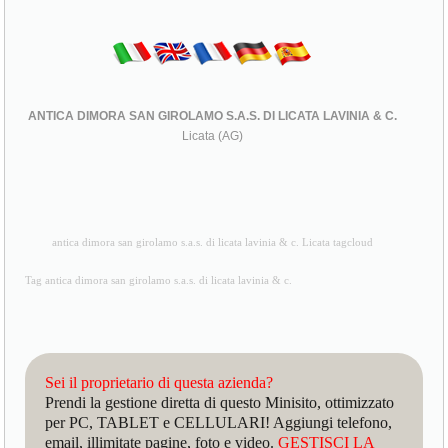
ANTICA DIMORA SAN GIROLAMO S.A.S. DI LICATA LAVINIA & C.
Licata (AG)
antica dimora san girolamo s.a.s. di licata lavinia & c. Licata tagcloud
Tag antica dimora san girolamo s.a.s. di licata lavinia & c.
Sei il proprietario di questa azienda?
Prendi la gestione diretta di questo Minisito, ottimizzato
per PC, TABLET e CELLULARI! Aggiungi telefono,
email, illimitate pagine, foto e video.
GESTISCI LA