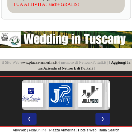
TUA ATTIVITA': anche GRATIS!
il Sito Web
www.piazza-armerina.it
è membro di NetworkPortali.it | [
Aggiungi la
tua Azienda al Network di Portali
]
❮
❯
AnyWeb
|
Pisa
Online |
Piazza Armerina
|
Hotels Web
|
Italia Search