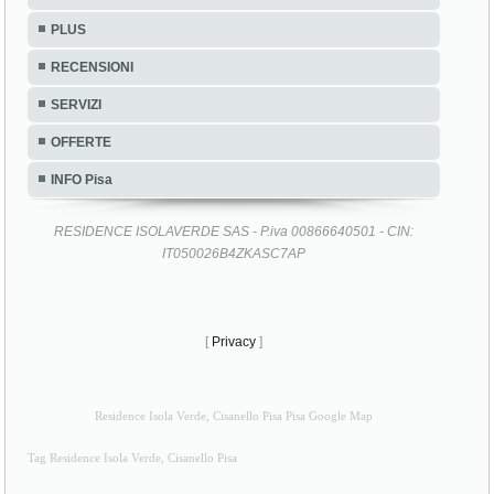
PLUS
RECENSIONI
SERVIZI
OFFERTE
INFO Pisa
RESIDENCE ISOLAVERDE SAS - P.iva 00866640501 - CIN:
IT050026B4ZKASC7AP
[
Privacy
]
Residence Isola Verde, Cisanello Pisa Pisa Google Map
Tag Residence Isola Verde, Cisanello Pisa