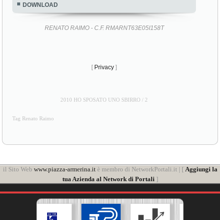
DOWNLOAD
RENATO RAIMO - C.F. RMARNT63E05I158T
[
Privacy
]
2010 HO SPOSATO UNO SBIRRO / 2
Tag Renato Raimo
il Sito Web
www.piazza-armerina.it
è membro di NetworkPortali.it | [
Aggiungi la
tua Azienda al Network di Portali
]