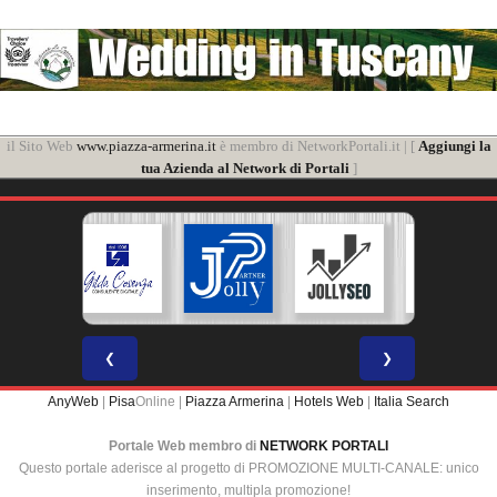
il Sito Web
www.piazza-armerina.it
è membro di NetworkPortali.it | [
Aggiungi la
tua Azienda al Network di Portali
]
❮
❯
AnyWeb
|
Pisa
Online |
Piazza Armerina
|
Hotels Web
|
Italia Search
Portale Web membro di
NETWORK PORTALI
Questo portale aderisce al progetto di PROMOZIONE MULTI-CANALE: unico
inserimento, multipla promozione!