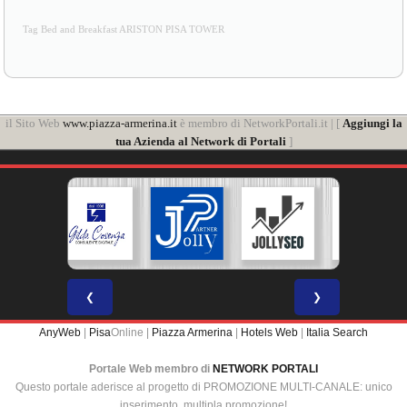
Tag Bed and Breakfast ARISTON PISA TOWER
il Sito Web
www.piazza-armerina.it
è membro di NetworkPortali.it | [
Aggiungi la
tua Azienda al Network di Portali
]
❮
❯
AnyWeb
|
Pisa
Online |
Piazza Armerina
|
Hotels Web
|
Italia Search
Portale Web membro di
NETWORK PORTALI
Questo portale aderisce al progetto di PROMOZIONE MULTI-CANALE: unico
inserimento, multipla promozione!