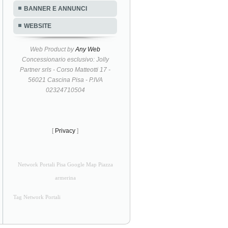
BANNER E ANNUNCI
WEBSITE
Web Product by
Any Web
Concessionario esclusivo: Jolly
Partner srls - Corso Matteotti 17 -
56021 Cascina Pisa - P.IVA
02324710504
[
Privacy
]
Network Portali Pisa Google Map Piazza
armerina
Tag Network Portali