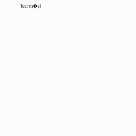
[
leer m�s
]