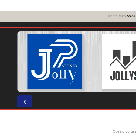
il Sito Web
www.p
❮
Questo portal