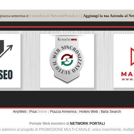
iazza-armerina.it
è membro di NetworkPortali.it | [
Aggiungi la tua Azienda al Ne
AnyWeb
|
Pisa
Online |
Piazza Armerina
|
Hotels Web
|
Italia Search
Portale Web membro di
NETWORK PORTALI
e aderisce al progetto di PROMOZIONE MULTI-CANALE: unico inserimento, multip