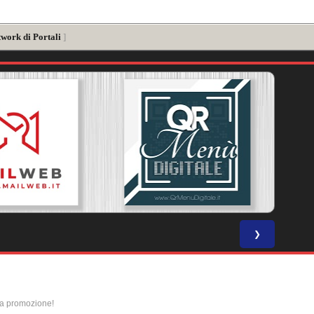
twork di Portali
]
❯
la promozione!