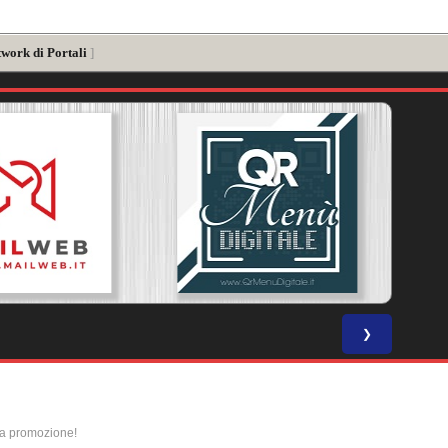
twork di Portali
]
❯
la promozione!