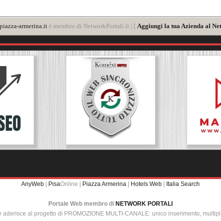
iazza-armerina.it
è membro di NetworkPortali.it | [
Aggiungi la tua Azienda al Ne
AnyWeb
|
Pisa
Online |
Piazza Armerina
|
Hotels Web
|
Italia Search
Portale Web membro di
NETWORK PORTALI
e aderisce al progetto di PROMOZIONE MULTI-CANALE: unico inserimento, multip