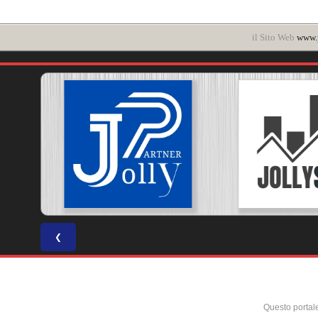
il Sito Web
www.p
❮
Questo portal