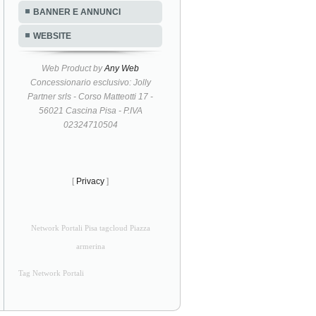
BANNER E ANNUNCI
WEBSITE
Web Product by
Any Web
Concessionario esclusivo: Jolly
Partner srls - Corso Matteotti 17 -
56021 Cascina Pisa - P.IVA
02324710504
[
Privacy
]
Network Portali Pisa tagcloud Piazza
armerina
Tag Network Portali