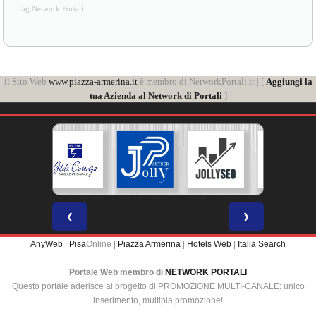
Tag Network Portali
il Sito Web
www.piazza-armerina.it
è membro di NetworkPortali.it | [
Aggiungi la
tua Azienda al Network di Portali
]
❮
❯
AnyWeb
|
Pisa
Online |
Piazza Armerina
|
Hotels Web
|
Italia Search
Portale Web membro di
NETWORK PORTALI
Questo portale aderisce al progetto di PROMOZIONE MULTI-CANALE: unico
inserimento, multipla promozione!