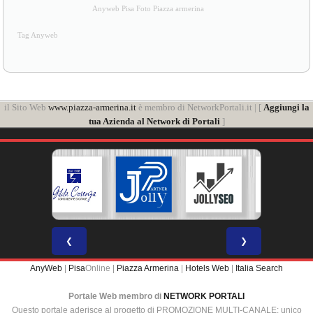
Anyweb Pisa Foto Piazza armerina
Tag Anyweb
il Sito Web
www.piazza-armerina.it
è membro di NetworkPortali.it | [
Aggiungi la
tua Azienda al Network di Portali
]
❮
❯
AnyWeb
|
Pisa
Online |
Piazza Armerina
|
Hotels Web
|
Italia Search
Portale Web membro di
NETWORK PORTALI
Questo portale aderisce al progetto di PROMOZIONE MULTI-CANALE: unico