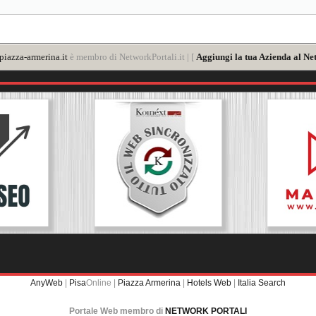
iazza-armerina.it
è membro di NetworkPortali.it | [
Aggiungi la tua Azienda al Ne
AnyWeb
|
Pisa
Online |
Piazza Armerina
|
Hotels Web
|
Italia Search
Portale Web membro di
NETWORK PORTALI