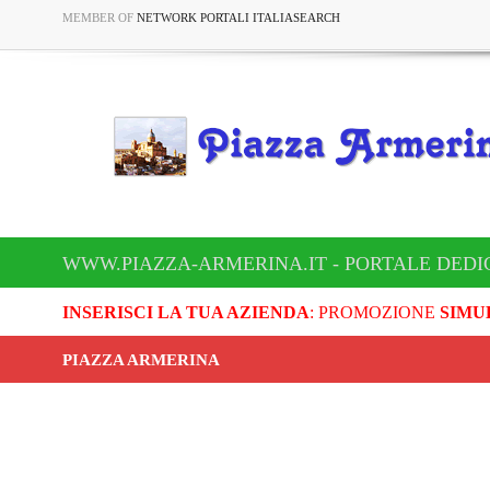
MEMBER OF
NETWORK PORTALI ITALIASEARCH
WWW.PIAZZA-ARMERINA.IT - PORTALE DEDI
INSERISCI LA TUA AZIENDA
: PROMOZIONE
SIMU
PIAZZA ARMERINA