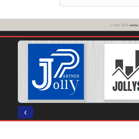
il Sito Web
www.p
❮