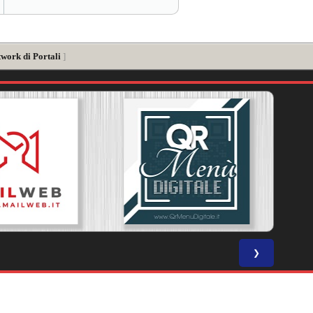
twork di Portali
]
❯