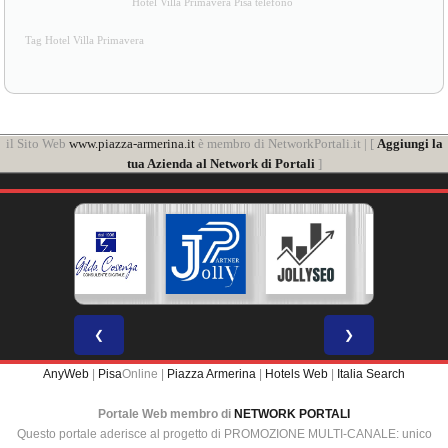
Hotel Villa Primavera Pisa telefono
Tag Hotel Villa Primavera
il Sito Web
www.piazza-armerina.it
è membro di NetworkPortali.it | [
Aggiungi la
tua Azienda al Network di Portali
]
❮
❯
AnyWeb
|
Pisa
Online |
Piazza Armerina
|
Hotels Web
|
Italia Search
Portale Web membro di
NETWORK PORTALI
Questo portale aderisce al progetto di PROMOZIONE MULTI-CANALE: unico