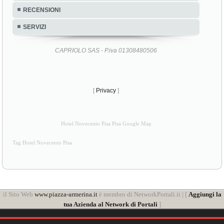
RECENSIONI
SERVIZI
CAPRIOLO SAS - P.iva 01308480506
[
Privacy
]
Hotel Novecento Pisa Pisa Google Map
Tag Hotel Novecento Pisa
il Sito Web
www.piazza-armerina.it
è membro di NetworkPortali.it | [
Aggiungi la
tua Azienda al Network di Portali
]