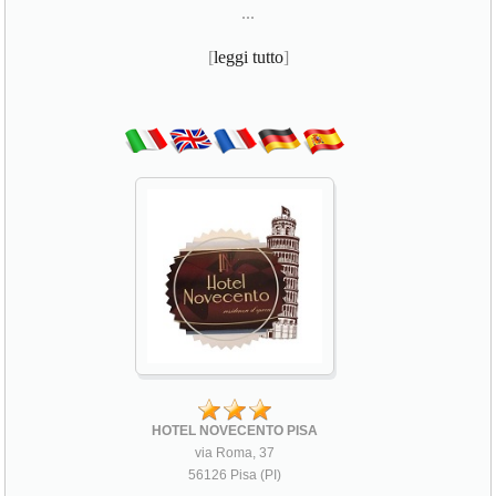
...
[
leggi tutto
]
HOTEL NOVECENTO PISA
via Roma, 37
56126 Pisa (PI)