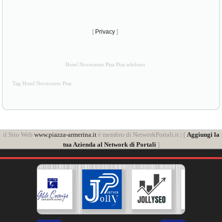
[
Privacy
]
Hotel Novecento Pisa Pisa telefono
Tag Hotel Novecento Pisa
il Sito Web
www.piazza-armerina.it
è membro di NetworkPortali.it | [
Aggiungi la
tua Azienda al Network di Portali
]