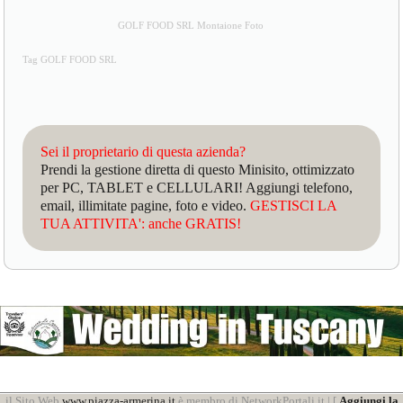
GOLF FOOD SRL Montaione Foto
Tag GOLF FOOD SRL
Sei il proprietario di questa azienda?
Prendi la gestione diretta di questo Minisito, ottimizzato
per PC, TABLET e CELLULARI! Aggiungi telefono,
email, illimitate pagine, foto e video.
GESTISCI LA
TUA ATTIVITA': anche GRATIS!
il Sito Web
www.piazza-armerina.it
è membro di NetworkPortali.it | [
Aggiungi la