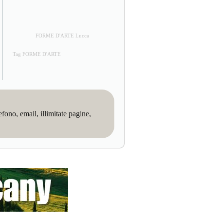
FORME D'ARTE Lucca
Tag FORME D'ARTE
no, email, illimitate pagine,