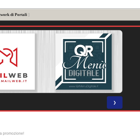
twork di Portali
]
❯
la promozione!