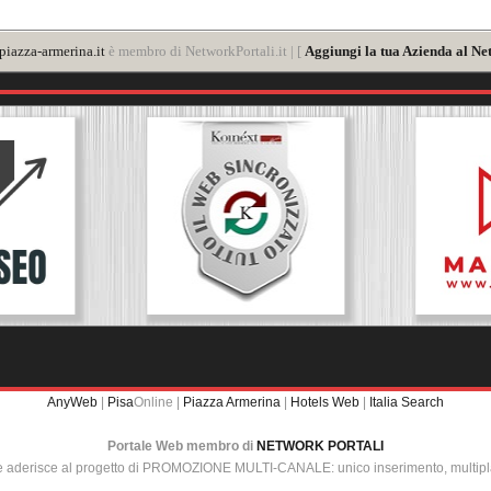
iazza-armerina.it
è membro di NetworkPortali.it | [
Aggiungi la tua Azienda al Ne
AnyWeb
|
Pisa
Online |
Piazza Armerina
|
Hotels Web
|
Italia Search
Portale Web membro di
NETWORK PORTALI
e aderisce al progetto di PROMOZIONE MULTI-CANALE: unico inserimento, multip