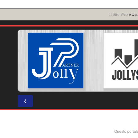
il Sito Web
www.p
❮
Questo portal