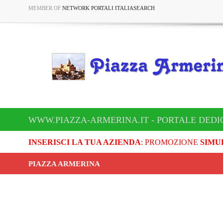
MEMBER OF
NETWORK PORTALI ITALIASEARCH
WWW.PIAZZA-ARMERINA.IT - PORTALE DEDI
INSERISCI LA TUA AZIENDA
: PROMOZIONE
SIMU
PIAZZA ARMERINA