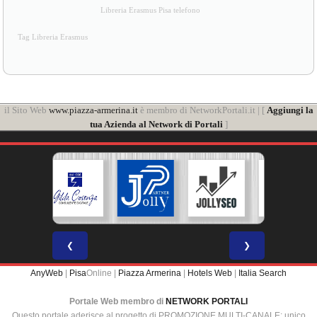
Libreria Erasmus Pisa telefono
Tag Libreria Erasmus
il Sito Web
www.piazza-armerina.it
è membro di NetworkPortali.it | [
Aggiungi la
tua Azienda al Network di Portali
]
❮
❯
AnyWeb
|
Pisa
Online |
Piazza Armerina
|
Hotels Web
|
Italia Search
Portale Web membro di
NETWORK PORTALI
Questo portale aderisce al progetto di PROMOZIONE MULTI-CANALE: unico