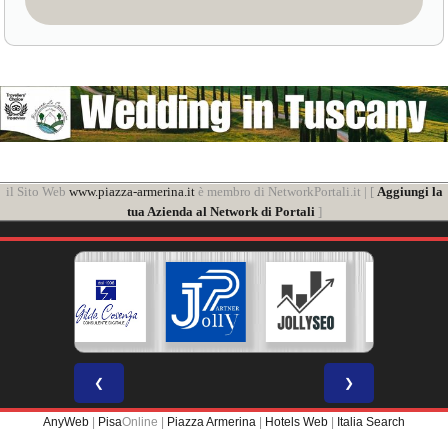
il Sito Web
www.piazza-armerina.it
è membro di NetworkPortali.it | [
Aggiungi la
tua Azienda al Network di Portali
]
❮
❯
AnyWeb
|
Pisa
Online |
Piazza Armerina
|
Hotels Web
|
Italia Search