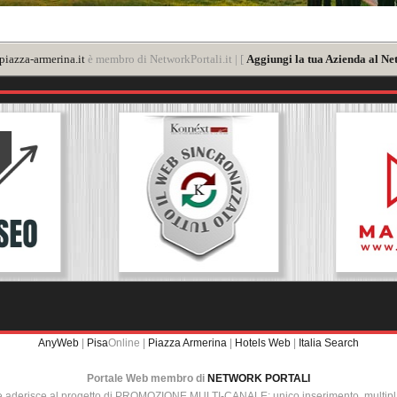
iazza-armerina.it
è membro di NetworkPortali.it | [
Aggiungi la tua Azienda al Ne
AnyWeb
|
Pisa
Online |
Piazza Armerina
|
Hotels Web
|
Italia Search
Portale Web membro di
NETWORK PORTALI
e aderisce al progetto di PROMOZIONE MULTI-CANALE: unico inserimento, multip