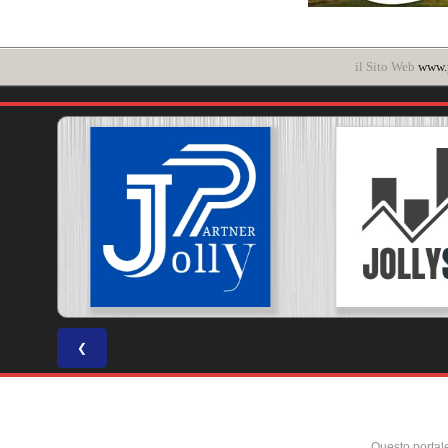
il Sito Web
www.p
❮
Questo portal