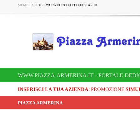
MEMBER OF
NETWORK PORTALI ITALIASEARCH
WWW.PIAZZA-ARMERINA.IT - PORTALE DEDI
INSERISCI LA TUA AZIENDA
: PROMOZIONE
SIMU
PIAZZA ARMERINA