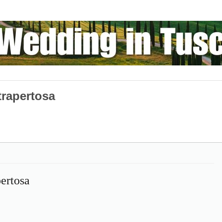
trapertosa
pertosa