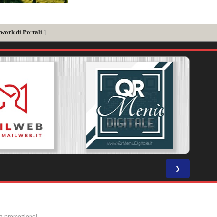
twork di Portali
]
❯
la promozione!