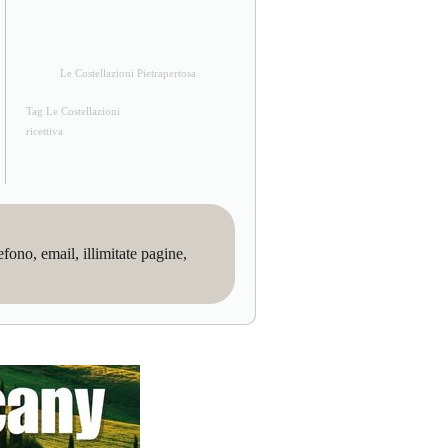
Le Costellazioni Pietrapertosa
Tag Le Costellazioni
ricettiva
no, email, illimitate pagine,