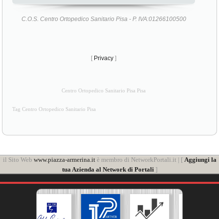
C.O.S. Centro Ortopedico Sanitario Pisa - P. IVA:01266100500
[
Privacy
]
Centro Ortopedico Sanitario Pisa Pisa
Tag Centro Ortopedico Sanitario Pisa
il Sito Web
www.piazza-armerina.it
è membro di NetworkPortali.it | [
Aggiungi la
tua Azienda al Network di Portali
]