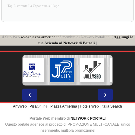
Tag Ristorante La Capannina sul lago
il Sito Web
www.piazza-armerina.it
è membro di NetworkPortali.it | [
Aggiungi la
tua Azienda al Network di Portali
]
❮
❯
AnyWeb
|
Pisa
Online |
Piazza Armerina
|
Hotels Web
|
Italia Search
Portale Web membro di
NETWORK PORTALI
Questo portale aderisce al progetto di PROMOZIONE MULTI-CANALE: unico
inserimento, multipla promozione!