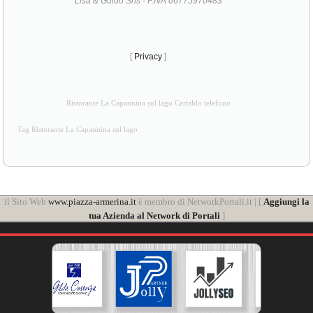
Lisa & Guido Srls - P.IVA 06775970483
[
Privacy
]
Ristorante La Capannina sul lago Certaldo telefono
Tag Ristorante La Capannina sul lago
il Sito Web
www.piazza-armerina.it
è membro di NetworkPortali.it | [
Aggiungi la
tua Azienda al Network di Portali
]