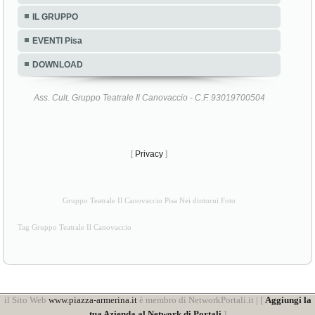
IL GRUPPO
EVENTI Pisa
DOWNLOAD
Ass. Cult. Gruppo Teatrale Il Canovaccio - C.F. 93019700504
[
Privacy
]
Gruppo Teatrale Il Canovaccio Pisa Nei dintorni Foto
Tag Gruppo Teatrale Il Canovaccio
il Sito Web
www.piazza-armerina.it
è membro di NetworkPortali.it | [
Aggiungi la
tua Azienda al Network di Portali
]