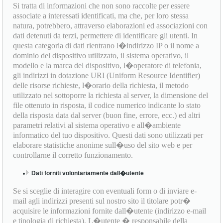
Si tratta di informazioni che non sono raccolte per essere
associate a interessati identificati, ma che, per loro stessa
natura, potrebbero, attraverso elaborazioni ed associazioni con
dati detenuti da terzi, permettere di identificare gli utenti. In
questa categoria di dati rientrano l�indirizzo IP o il nome a
dominio del dispositivo utilizzato, il sistema operativo, il
modello e la marca del dispositivo, l�operatore di telefonia,
gli indirizzi in dotazione URI (Uniform Resource Identifier)
delle risorse richieste, l�orario della richiesta, il metodo
utilizzato nel sottoporre la richiesta al server, la dimensione del
file ottenuto in risposta, il codice numerico indicante lo stato
della risposta data dal server (buon fine, errore, ecc.) ed altri
parametri relativi al sistema operativo e all�ambiente
informatico del tuo dispositivo. Questi dati sono utilizzati per
elaborare statistiche anonime sull�uso del sito web e per
controllarne il corretto funzionamento.
Dati forniti volontariamente dall�utente
Se si sceglie di interagire con eventuali form o di inviare e-
mail agli indirizzi presenti sul nostro sito il titolare potr�
acquisire le informazioni fornite dall�utente (indirizzo e-mail
e tipologia di richiesta). L�utente � responsabile della