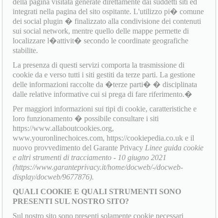
della pagina visitata generate direttamente dai suddetti siti ed
integrati nella pagina del sito ospitante. L'utilizzo pi� comune
dei social plugin � finalizzato alla condivisione dei contenuti
sui social network, mentre quello delle mappe permette di
localizzare l�attivit� secondo le coordinate geografiche
stabilite.
La presenza di questi servizi comporta la trasmissione di
cookie da e verso tutti i siti gestiti da terze parti. La gestione
delle informazioni raccolte da �terze parti� � disciplinata
dalle relative informative cui si prega di fare riferimento.�
Per maggiori informazioni sui tipi di cookie, caratteristiche e
loro funzionamento � possibile consultare i siti
https://www.allaboutcookies.org,
www.youronlinechoices.com, https://cookiepedia.co.uk e il
nuovo provvedimento del Garante Privacy
Linee guida cookie
e altri strumenti di tracciamento - 10 giugno 2021
(https://www.garanteprivacy.it/home/docweb/-/docweb-
display/docweb/9677876).
QUALI COOKIE E QUALI STRUMENTI SONO
PRESENTI SUL NOSTRO SITO?
Sul nostro sito sono presenti solamente cookie necessari