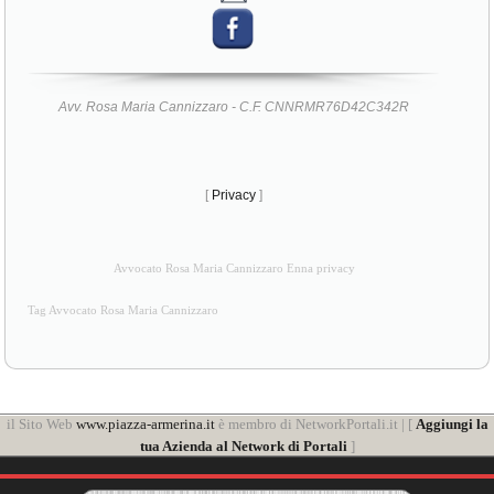
Avv. Rosa Maria Cannizzaro - C.F. CNNRMR76D42C342R
[
Privacy
]
Avvocato Rosa Maria Cannizzaro Enna privacy
Tag Avvocato Rosa Maria Cannizzaro
il Sito Web
www.piazza-armerina.it
è membro di NetworkPortali.it | [
Aggiungi la
tua Azienda al Network di Portali
]