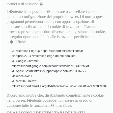
tecnici o di sessione.�
L�utente ha la possibilit� bloccare o cancellare i cookie
tramite la configurazione del proprio browser. Di norma questi
programmi permettono anche, con apposita opzione, di
bloccare specificatamente i cookie di terze parti. Ciascun
browser, presenta procedure diverse per la gestione dei cookie,
di seguito riportiamo il link alle istruzioni specifiche di quelli
pi� diffusi:
Microsoft Edge:� https: //support.microsoft.com/it-
it/help/4027947/microsoft-edge-delete-cookies
Google Chrome:
https://support.google.com/accounts/answer/61416?hl=it
Apple Safari: https://support.apple.com/kb/HT1677?
viewlocale=it_IT
Mozilla Firefox:
https://support.mozilla.org/it/kb/Attivare%20e%20disattivare%20i%20cook
Ricordiamo inoltre che, disabilitando completamente i cookie
nel browser, l�utente potrebbe non essere in grado di
utilizzare tutte le funzionalit� interattive.
QUALI SONO I DESTINATARI DEI DATI?